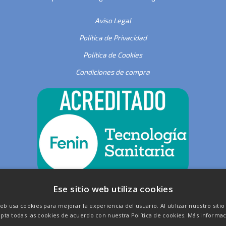
Aviso Legal
Política de Privacidad
Política de Cookies
Condiciones de compra
Ese sitio web utiliza cookies
web usa cookies para mejorar la experiencia del usuario. Al utilizar nuestro siti
pta todas las cookies de acuerdo con nuestra Política de cookies.
Más informac