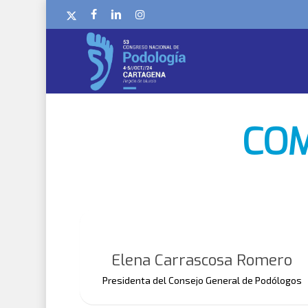
Skip
x-
facebook
linkedin
instagram
to
twitter
main
content
COM
Elena Carrascosa Romero
Presidenta del Consejo General de Podólogos