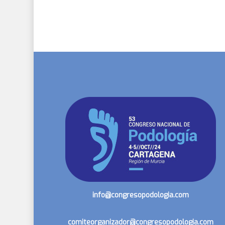
info@congresopodologia.com
comiteorganizador@congresopodologia.com