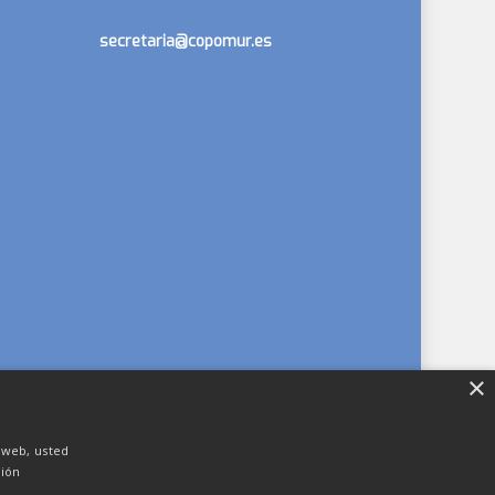
secretaria@copomur.es
×
o web, usted
ión