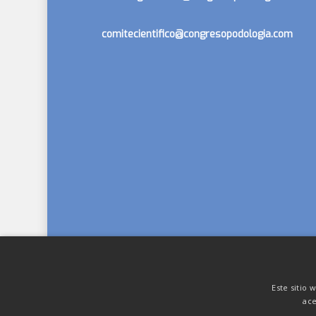
comitecientifico@congresopodologia.com
Este sitio 
ace