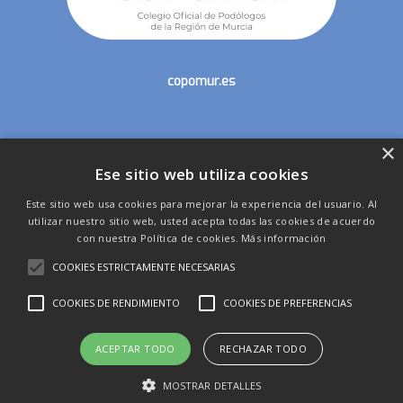
copomur.es
×
secretaria@copomur.es
Ese sitio web utiliza cookies
Este sitio web usa cookies para mejorar la experiencia del usuario. Al
utilizar nuestro sitio web, usted acepta todas las cookies de acuerdo
con nuestra Política de cookies.
Más información
COOKIES ESTRICTAMENTE NECESARIAS
53 Congreso Nacional de Podología - Consejo General
COOKIES DE RENDIMIENTO
COOKIES DE PREFERENCIAS
de Colegios Oficiales de Podólogos - Colegio Oficial de
Podólogos de la Región de Murcia
ACEPTAR TODO
RECHAZAR TODO
x-
facebook
linkedin
instagram
MOSTRAR DETALLES