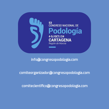
info@congresopodologia.com
comiteorganizador@congresopodologia.com
comitecientifico@congresopodologia.com