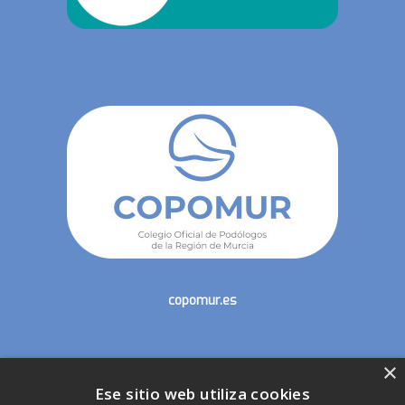
copomur.es
×
secretaria@copomur.es
Ese sitio web utiliza cookies