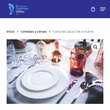
Skip
Men
to
Close
main
Menu
content
Inicio
comidas y cenas
Cena de Gala 5 de octubre