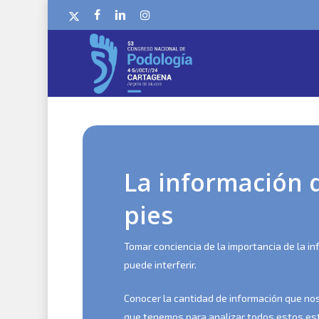
Skip
x-
facebook
linkedin
instagram
to
twitter
main
content
La información 
pies
Tomar conciencia de la importancia de la i
puede interferir.
Conocer la cantidad de información que no
que tenemos para analizar todos estos estí