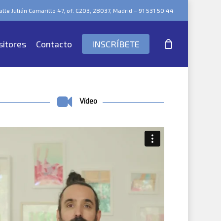
lle Julián Camarillo 47, of. C203, 28037, Madrid – 91 531 50 44
sitores
Contacto
INSCRÍBETE
Vídeo