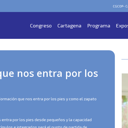
CGCOP- Ca
Congreso
Cartagena
Programa
Expo
que nos entra por los
nformación que nos entra por los pies y como el zapato
s entra por los pies desde pequeños y la capacidad
mulos e integrarlos será el punto de partida de