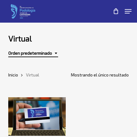
Skip
Men
to
Close
main
Menu
content
Virtual
Orden predeterminado
Inicio
Virtual
Mostrando el único resultado