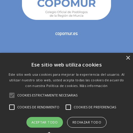
copomur.es
×
secretaria@copomur.es
Ese sitio web utiliza cookies
Este sitio web usa cookies para mejorar la experiencia del usuario. Al
utilizar nuestro sitio web, usted acepta todas las cookies de acuerdo
con nuestra Política de cookies.
Más información
COOKIES ESTRICTAMENTE NECESARIAS
53 Congreso Nacional de Podología - Consejo General
COOKIES DE RENDIMIENTO
COOKIES DE PREFERENCIAS
de Colegios Oficiales de Podólogos - Colegio Oficial de
Podólogos de la Región de Murcia
ACEPTAR TODO
RECHAZAR TODO
x-
facebook
linkedin
instagram